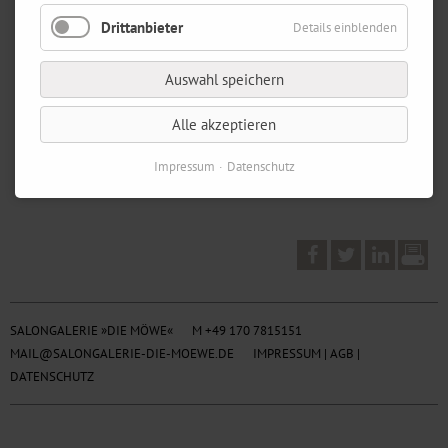
Drittanbieter
Details einblenden
Auswahl speichern
Alle akzeptieren
Impressum
Datenschutz
SALONGALERIE »DIE MÖWE«
M +49 170 7815151
MAIL@SALONGALERIE-DIE-MOEWE.DE
IMPRESSUM
|
AGB
|
DATENSCHUTZ