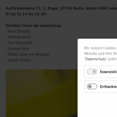
Kurfürstendamm 71, 2. Etage, 10709 Berlin, direkt U-Bhf. Ade
Di bis Sa 14 bis 18 Uhr
Künstler*innen der Ausstellung:
Horst Bartnig
Wolfram Beck
Ines Doleschal
Wir nutzen Cookies 
Gerhart Hein
Website und Ihre Nu
Marie-Luise von Rogister
"
Datenschutz
" jede
Gunda Scheel
Essenziell
Drittanbie