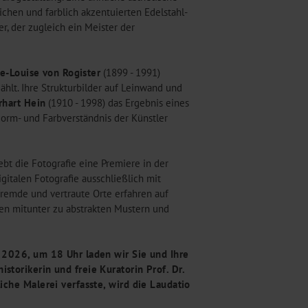
ichen und farblich akzentuierten Edelstahl-
r, der zugleich ein Meister der
e-Louise von Rogister
(1899 - 1991)
ählt. Ihre Strukturbilder auf Leinwand und
rhart Hein
(1910 - 1998) das Ergebnis eines
Form- und Farbverständnis der Künstler
ebt die Fotografie eine Premiere in der
gitalen Fotografie ausschließlich mit
 fremde und vertraute Orte erfahren auf
en mitunter zu abstrakten Mustern und
 2026, um 18 Uhr laden wir Sie und Ihre
torikerin und freie Kuratorin Prof. Dr.
iche Malerei verfasste, wird die Laudatio