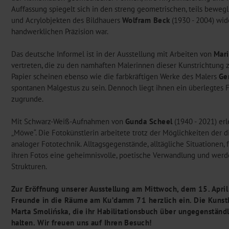
Auffassung spiegelt sich in den streng geometrischen, teils bewegl
und Acrylobjekten des Bildhauers
Wolfram Beck
(1930 - 2004) wide
handwerklichen Präzision war.
Das deutsche Informel ist in der Ausstellung mit Arbeiten von
Mari
vertreten, die zu den namhaften Malerinnen dieser Kunstrichtung z
Papier scheinen ebenso wie die farbkräftigen Werke des Malers
Ge
spontanen Malgestus zu sein. Dennoch liegt ihnen ein überlegtes 
zugrunde.
Mit Schwarz-Weiß-Aufnahmen von
Gunda Scheel
(1940 - 2021) erl
„Möwe“. Die Fotokünstlerin arbeitete trotz der Möglichkeiten der di
analoger Fototechnik. Alltagsgegenstände, alltägliche Situationen,
ihren Fotos eine geheimnisvolle, poetische Verwandlung und werd
Strukturen.
Zur Eröffnung unserer Ausstellung am Mittwoch, dem 15. April
Freunde in die Räume am Ku’damm 71 herzlich ein. Die Kunsthis
Marta Smolińska, die ihr Habilitationsbuch über ungegenständl
halten.
Wir freuen uns auf Ihren Besuch!