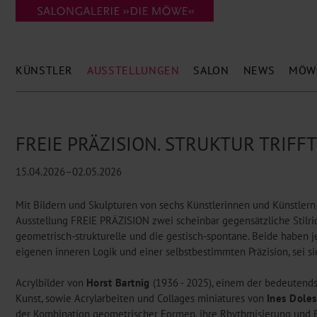
KÜNSTLER
AUSSTELLUNGEN
SALON
NEWS
MÖW
FREIE PRÄZISION. STRUKTUR TRIFF
15.04.2026–02.05.2026
Mit Bildern und Skulpturen von sechs Künstlerinnen und Künstlern
Ausstellung FREIE PRÄZISION zwei scheinbar gegensätzliche Stilric
geometrisch-strukturelle und die gestisch-spontane. Beide haben 
eigenen inneren Logik und einer selbstbestimmten Präzision, sei sie
Acrylbilder von
Horst Bartnig
(1936 - 2025), einem der bedeutends
Kunst, sowie Acrylarbeiten und Collages miniatures von
Ines Doles
der Kombination geometrischer Formen, ihre Rhythmisierung und Fa