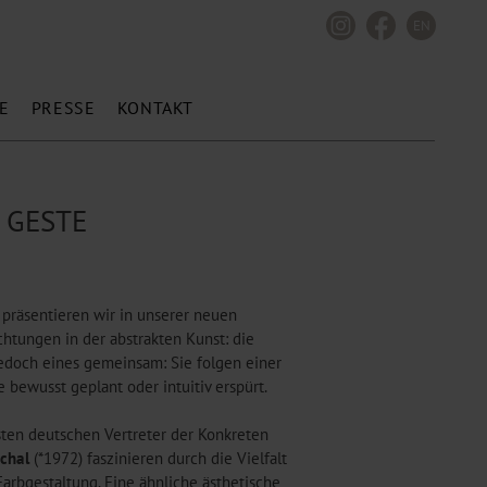
EN
E
PRESSE
KONTAKT
T GESTE
 präsentieren wir in unserer neuen
htungen in der abstrakten Kunst: die
jedoch eines gemeinsam: Sie folgen einer
 bewusst geplant oder intuitiv erspürt.
ten deutschen Vertreter der Konkreten
chal
(*1972) faszinieren durch die Vielfalt
rbgestaltung. Eine ähnliche ästhetische