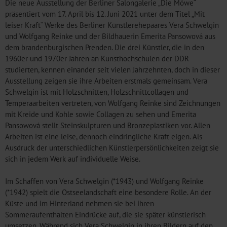
Die neue Ausstellung der Berliner Salongalerie „Die Möwe“
präsentiert vom 17. April bis 12. Juni 2021 unter dem Titel „Mit
leiser Kraft“ Werke des Berliner Künstlerehepaares Vera Schwelgin
und Wolfgang Reinke und der Bildhauerin Emerita Pansowová aus
dem brandenburgischen Prenden. Die drei Künstler, die in den
1960er und 1970er Jahren an Kunsthochschulen der DDR
studierten, kennen einander seit vielen Jahrzehnten, doch in dieser
Ausstellung zeigen sie ihre Arbeiten erstmals gemeinsam. Vera
Schwelgin ist mit Holzschnitten, Holzschnittcollagen und
Temperaarbeiten vertreten, von Wolfgang Reinke sind Zeichnungen
mit Kreide und Kohle sowie Collagen zu sehen und Emerita
Pansowová stellt Steinskulpturen und Bronzeplastiken vor. Allen
Arbeiten ist eine leise, dennoch eindringliche Kraft eigen. Als
Ausdruck der unterschiedlichen Künstlerpersönlichkeiten zeigt sie
sich in jedem Werk auf individuelle Weise.
Im Schaffen von Vera Schwelgin (*1943) und Wolfgang Reinke
(*1942) spielt die Ostseelandschaft eine besondere Rolle. An der
Küste und im Hinterland nehmen sie bei ihren
Sommeraufenthalten Eindrücke auf, die sie später künstlerisch
umsetzen. Während sich Vera Schwelgin in ihren Bildern auf den