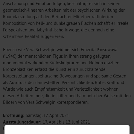
Anschauung und Emotion folgen, beschäftigt er sich in seinen
geometrisch-linearen Arbeiten mit der psychischen Wirkung der
Raumdarstellung auf den Betrachter. Mit einer raffinierten
Komposition von hell- und dunkelgrauen Flächen schafft er irreale
Perspektiven und labyrinthische Irrwege, die dennoch eine
scheinbare Realität suggerieren.
Ebenso wie Vera Schwelgin widmet sich Emerita Pansowová
(*1946) der menschlichen Figur. In ihren streng gefügten,
monumental wirkenden Steinskulpturen und kleinen grazilen
Bronzeplastiken erfasst die Künstlerin zurückhaltende
Körperstellungen, behutsame Bewegungen und sparsame Gesten
als Ausdruck der dargestellten Persönlichkeiten. Ruhe, Kraft und
Würde wie auch Empfindsamkeit und Verletzlichkeit wohnen
diesen Arbeiten inne, die in stiller und harmonischer Weise mit den
Bildern von Vera Schwelgin korrespondieren.
Eröffnung:
Samstag, 17. April 2021
Ausstellungsdauer:
17. April bis 12. Juni 2021
Öffnungszeiten der Ausstellung:
Di bis Sa von 12 bis 18 Uhr,