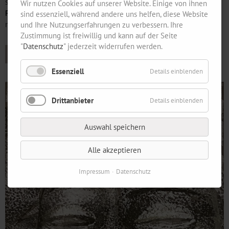
sowie nach Vereinbarung
Wir nutzen Cookies auf unserer Website. Einige von ihnen
Pressekontakt:
Claudia Wall, Tel.: 030 30881842,
sind essenziell, während andere uns helfen, diese Website
mail@salongalerie-die-moewe.de
und Ihre Nutzungserfahrungen zu verbessern. Ihre
Zustimmung ist freiwillig und kann auf der Seite
"
Datenschutz
" jederzeit widerrufen werden.
PDF Pressemitteilung
Essenziell
Details einblenden
Drittanbieter
Details einblenden
Auswahl speichern
Alle akzeptieren
Impressum
Datenschutz