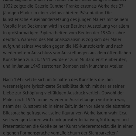
1932 zeigte die Galerie Günther Franke erstmals Werke des 27-
jährigen Mader in einer vielbeachteten Präsentation. Die
künstlerische Auseinandersetzung des jungen Malers mit seinem
Vorbild Max Beckmann wird in der Berliner Ausstellung vor allem
in großformatigen Papierarbeiten vom Beginn der 1930er Jahre
deutlich. Während des Nationalsozialismus zog sich der Maler
aufgrund seiner Aversion gegen die NS-Kunstdoktrin und nach
wiederholtem Ausschluss von Ausstellungen aus dem öffentlichen
Kunstleben zurück. 1941 wurde er zum Militärdienst einberufen,
und im Januar 1945 zerstörten Bomben sein Münchner Atelier.
Nach 1945 setzte sich im Schaffen des Künstlers die ihm
wesenseigene lyrisch-zarte Sensibilität durch, mit der er seiner
Liebe zur Schöpfung vielfältigen Ausdruck verlieh. Obwohl der
Maler nach 1945 immer wieder in Ausstellungen vertreten war,
nahm der Kunstbetrieb in einer Zeit, in der vor allem die abstrakte
Bildsprache gefragt war, seine figurativen Werke kaum wahr. Erst
seit wenigen Jahren wird dank privater Initiativen, Stiftungen und
Präsentationen die Größe seiner Kunst wiederentdeckt, die in einer
eigenen Formensprache vom „Reichtum der Sichtbarkeiten“