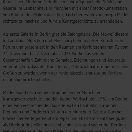
Klassischen Moderne. Seit diesem Jahr trägt auch die Städtische
Galerie im Lenbachhaus in München mit einer Fotodokumentation
von Bildern des Malers dazu bei, das Lebenswerk von Joseph Mader
sichtbar zu machen und für die Kunstgeschichte zu erschließen.
Als erste Galerie in Berlin gibt die Salongalerie „Die Möwe“ diesem
in Landshut, München und Moosburg beheimateten Künstler ein
Forum und präsentiert in den Räumen am Kurfürstendamm 71 vom
24. November bis 2. Dezember 2023 Werke aus seinem
Gesamtschaffen. Zahlreiche Gemälde, Zeichnungen und Aquarelle
verdeutlichen, dass der Künstler das Potenzial hatte, einer der ganz
Großen zu werden, wenn der Nationalsozialismus seine Karriere
nicht abgebrochen hätte.
Mader stand nach seinem Studium an der Münchner
Kunstgewerbeschule und den Kölner Werkschulen 1931 am Beginn
einer vielversprechenden künstlerischen Laufbahn. Zu seinen
Freunden und Förderern zählten der Münchner Galerist Günther
Franke, der Verleger Reinhard Piper und Eberhard Hanfstaengl, der
als Direktor des Münchner Lenbachhauses und später der Berliner
Nationalgalerie Bilder von Mader für die Sammlungen ankaufte.