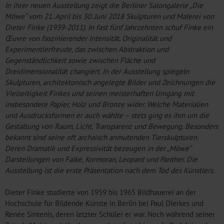
In ihrer neuen Ausstellung zeigt die Berliner Salongalerie „Die
Möwe“ vom 21. April bis 30. Juni 2018 Skulpturen und Malerei von
Dieter Finke (1939-2011). In fast fünf Jahrzehnten schuf Finke ein
Œuvre von faszinierender Intensität, Originalität und
Experimentierfreude, das zwischen Abstraktion und
Gegenständlichkeit sowie zwischen Fläche und
Dreidimensionalität changiert. In der Ausstellung spiegeln
Skulpturen, architektonisch angelegte Bilder und Zeichnungen die
Vielseitigkeit Finkes und seinen meisterhaften Umgang mit
insbesondere Papier, Holz und Bronze wider. Welche Materialien
und Ausdrucksformen er auch wählte – stets ging es ihm um die
Gestaltung von Raum, Licht, Transparenz und Bewegung. Besonders
bekannt sind seine oft archaisch anmutenden Tierskulpturen.
Deren Dramatik und Expressivität bezeugen in der „Möwe“
Darstellungen von Falke, Kormoran, Leopard und Panther. Die
Ausstellung ist die erste Präsentation nach dem Tod des Künstlers.
Dieter Finke studierte von 1959 bis 1965 Bildhauerei an der
Hochschule für Bildende Künste in Berlin bei Paul Dierkes und
Renée Sintenis, deren letzter Schüler er war. Noch während seiner