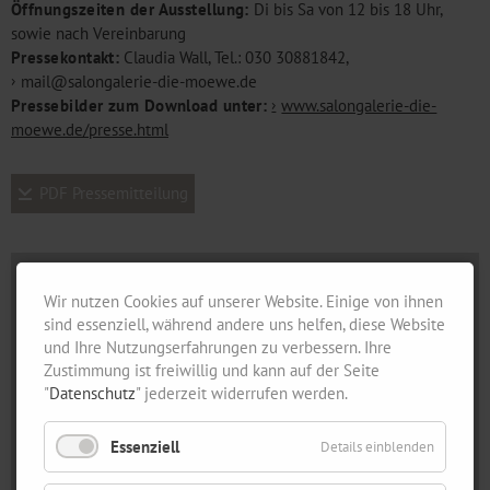
Öffnungszeiten der Ausstellung:
Di bis Sa von 12 bis 18 Uhr,
sowie nach Vereinbarung
Pressekontakt:
Claudia Wall, Tel.: 030 30881842,
mail@salongalerie-die-moewe.de
Pressebilder zum Download unter:
www.salongalerie-die-
moewe.de/presse.html
PDF Pressemitteilung
Wir nutzen Cookies auf unserer Website. Einige von ihnen
sind essenziell, während andere uns helfen, diese Website
und Ihre Nutzungserfahrungen zu verbessern. Ihre
Zustimmung ist freiwillig und kann auf der Seite
"
Datenschutz
" jederzeit widerrufen werden.
Essenziell
Details einblenden