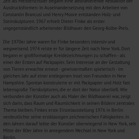
Zeit als Meisterschüler begann eine abstrahierende Reduktion der
Ausdrucksformen: In Auseinandersetzung mit den Arbeiten von
Constantin Brancusi und Henry Moore entstanden Holz- und
Steinskulpturen. 1967 erhielt Dieter Finke als erster
ungegenständlich arbeitender Bildhauer den Georg-Kolbe-Preis.
Die 1970er Jahre waren für Finke besonders intensiv und
wegweisend. 1974 reiste er für längere Zeit nach New York. Dort
begann er großformatige Kreidezeichnungen zu schaffen - als
einer der Ersten auf Packpapier. Sein Interesse an der Gestaltung
von Tieren erwachte erneut - gewissermaßen spielerisch - im
gleichen Jahr auf einer entlegenen Insel von Freunden in New
Hampshire. Spontan konstruierte er mit Packpapier und Holz fast
lebensgroße Tierskulpturen, die er dort der Natur überließ. Wie
verbunden der Künstler auch als Maler der Bildhauerei war, zeigt
sich darin, dass Raum und Räumlichkeit in seinen Bildern zentrales
Thema bleiben. Finkes erste Einzelausstellung 1976 in Berlin
verdeutlichte seine erstklassigen zeichnerischen Fähigkeiten. In
den Jahren darauf lebte der Künstler überwiegend in New York, seit
Mitte der 80er Jahre in anregendem Wechsel in New York und
Berlin.