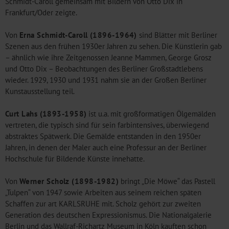
Schmidt-Caroll gemeinsam mit Bildern von Otto Dix in
Frankfurt/Oder zeigte.
Von
Erna Schmidt-Caroll (1896-1964)
sind Blätter mit Berliner
Szenen aus den frühen 1930er Jahren zu sehen. Die Künstlerin gab
– ähnlich wie ihre Zeitgenossen Jeanne Mammen, George Grosz
und Otto Dix – Beobachtungen des Berliner Großstadtlebens
wieder. 1929, 1930 und 1931 nahm sie an der Großen Berliner
Kunstausstellung teil.
Curt Lahs (1893-1958)
ist u.a. mit großformatigen Ölgemälden
vertreten, die typisch sind für sein farbintensives, überwiegend
abstraktes Spätwerk. Die Gemälde entstanden in den 1950er
Jahren, in denen der Maler auch eine Professur an der Berliner
Hochschule für Bildende Künste innehatte.
Von
Werner Scholz (1898-1982)
bringt „Die Möwe“ das Pastell
„Tulpen“ von 1947 sowie Arbeiten aus seinem reichen späten
Schaffen zur art KARLSRUHE mit. Scholz gehört zur zweiten
Generation des deutschen Expressionismus. Die Nationalgalerie
Berlin und das Wallraf-Richartz Museum in Köln kauften schon