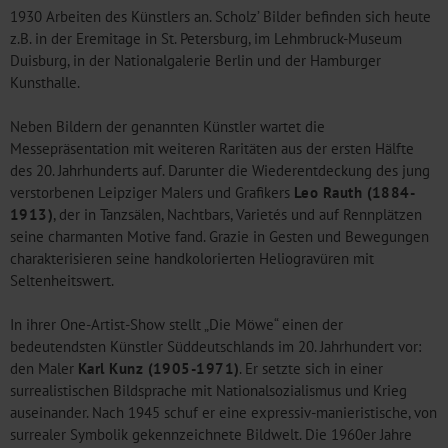
1930 Arbeiten des Künstlers an. Scholz’ Bilder befinden sich heute
z.B. in der Eremitage in St. Petersburg, im Lehmbruck-Museum
Duisburg, in der Nationalgalerie Berlin und der Hamburger
Kunsthalle.
Neben Bildern der genannten Künstler wartet die
Messepräsentation mit weiteren Raritäten aus der ersten Hälfte
des 20. Jahrhunderts auf. Darunter die Wiederentdeckung des jung
verstorbenen Leipziger Malers und Grafikers
Leo Rauth (1884-
1913)
, der in Tanzsälen, Nachtbars, Varietés und auf Rennplätzen
seine charmanten Motive fand. Grazie in Gesten und Bewegungen
charakterisieren seine handkolorierten Heliogravüren mit
Seltenheitswert.
In ihrer One-Artist-Show stellt „Die Möwe“ einen der
bedeutendsten Künstler Süddeutschlands im 20. Jahrhundert vor:
den Maler
Karl Kunz (1905-1971)
. Er setzte sich in einer
surrealistischen Bildsprache mit Nationalsozialismus und Krieg
auseinander. Nach 1945 schuf er eine expressiv-manieristische, von
surrealer Symbolik gekennzeichnete Bildwelt. Die 1960er Jahre