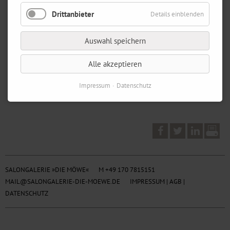
Drittanbieter
Details einblenden
Auswahl speichern
Alle akzeptieren
Impressum
Datenschutz
SALONGALERIE »DIE MÖWE«
M +49 170 7815151
MAIL@SALONGALERIE-DIE-MOEWE.DE
IMPRESSUM
|
AGB
|
DATENSCHUTZ