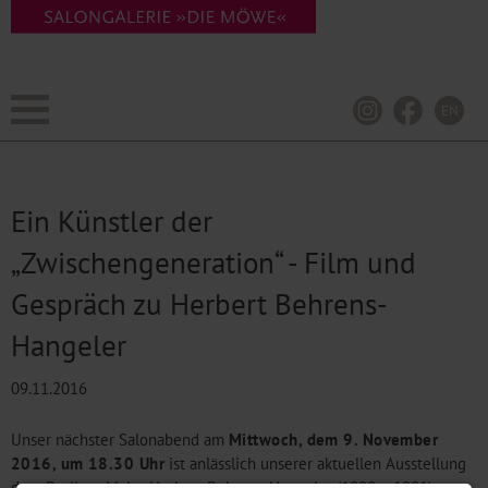
EN
Ein Künstler der
„Zwischengeneration“ - Film und
Gespräch zu Herbert Behrens-
Hangeler
09.11.2016
Unser nächster Salonabend am
Mittwoch, dem 9. November
2016, um 18.30 Uhr
ist anlässlich unserer aktuellen Ausstellung
dem Berliner Maler Herbert Behrens-Hangeler (1898 – 1981)