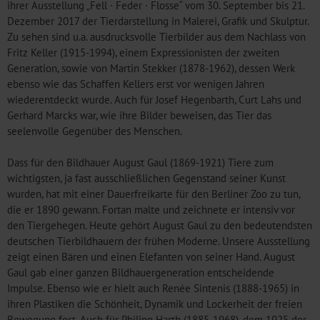
ihrer Ausstellung „Fell · Feder · Flosse“ vom 30. September bis 21.
Dezember 2017 der Tierdarstellung in Malerei, Grafik und Skulptur.
Zu sehen sind u.a. ausdrucksvolle Tierbilder aus dem Nachlass von
Fritz Keller (1915-1994), einem Expressionisten der zweiten
Generation, sowie von Martin Stekker (1878-1962), dessen Werk
ebenso wie das Schaffen Kellers erst vor wenigen Jahren
wiederentdeckt wurde. Auch für Josef Hegenbarth, Curt Lahs und
Gerhard Marcks war, wie ihre Bilder beweisen, das Tier das
seelenvolle Gegenüber des Menschen.
Dass für den Bildhauer August Gaul (1869-1921) Tiere zum
wichtigsten, ja fast ausschließlichen Gegenstand seiner Kunst
wurden, hat mit einer Dauerfreikarte für den Berliner Zoo zu tun,
die er 1890 gewann. Fortan malte und zeichnete er intensiv vor
den Tiergehegen. Heute gehört August Gaul zu den bedeutendsten
deutschen Tierbildhauern der frühen Moderne. Unsere Ausstellung
zeigt einen Bären und einen Elefanten von seiner Hand. August
Gaul gab einer ganzen Bildhauergeneration entscheidende
Impulse. Ebenso wie er hielt auch Renée Sintenis (1888-1965) in
ihren Plastiken die Schönheit, Dynamik und Lockerheit der freien
Bewegung fest. Auch für Philipp Harth (1885-1968), dem 1925 der