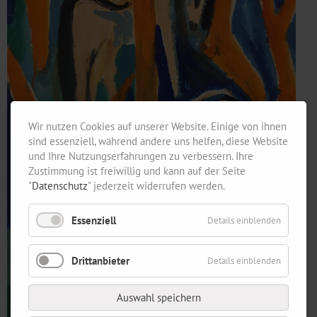
Wir nutzen Cookies auf unserer Website. Einige von ihnen
sind essenziell, während andere uns helfen, diese Website
und Ihre Nutzungserfahrungen zu verbessern. Ihre
Zustimmung ist freiwillig und kann auf der Seite
"
Datenschutz
" jederzeit widerrufen werden.
Essenziell
Details einblenden
Drittanbieter
Details einblenden
Auswahl speichern